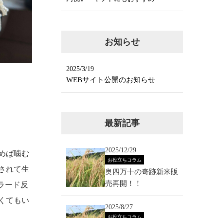
お知らせ
2025/3/19
WEBサイト公開のお知らせ
最新記事
2025/12/29
めば噛む
お役立ちコラム
されて生
奥四万十の奇跡新米販
売再開！！
ラード反
くてもい
2025/8/27
お役立ちコラム