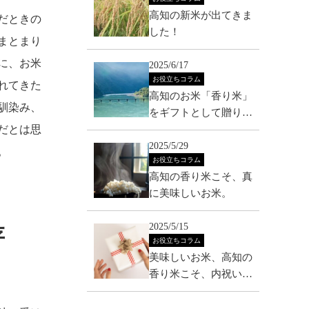
高知の新米が出てきま
だときの
した！
まとまり
に、お米
2025/6/17
お役立ちコラム
れてきた
高知のお米「香り米」
馴染み、
をギフトとして贈り物
だとは思
にいかがでしょう？
2025/5/29
。
お役立ちコラム
高知の香り米こそ、真
に美味しいお米。
2025/5/15
存
お役立ちコラム
美味しいお米、高知の
香り米こそ、内祝い
に。