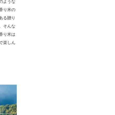
のような
香り米の
ある贈り
。そんな
香り米は
で楽しん