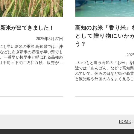
の新米が出てきました！
高知のお米「香り米」
として贈り物にいか
2025年8月27日
う？
にも早い新米の季節 高知県では、沖
などに次ぎ新米の収穫が早い県でも
20
。一番早い極早生と呼ばれる品種の
月中旬～下旬ごろに収穫、販売がさ
いつもと違う高知の「お米」を
近年の米不足の影響...
近では「あんぱん」などで高知県
れていて、休みの日など街や商業
と観光客や外国の方をよく見るこ
す。自分も方ことな...
HOME