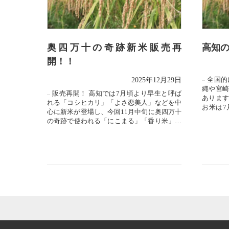
奥四万十の奇跡新米販売再
高知
開！！
全国的
2025年12月29日
縄や宮崎
販売再開！ 高知では7月頃より早生と呼ば
あります
れる「コシヒカリ」「よさ恋美人」などを中
お米は7
心に新米が登場し、今回11月中旬に奥四万十
れます。
の奇跡で使われる「にこまる」「香り米」の
新米が収穫され販売を再開...