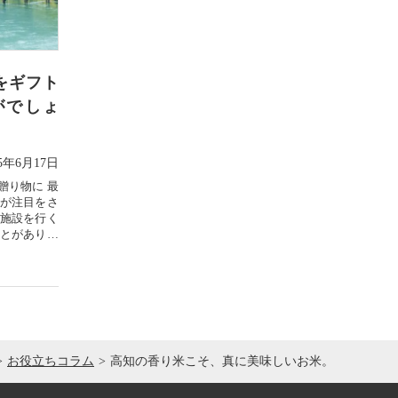
をギフト
がでしょ
25年6月17日
贈り物に 最
が注目をさ
施設を行く
とがありま
お役立ちコラム
高知の香り米こそ、真に美味しいお米。