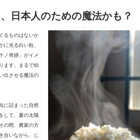
は、日本人のための魔法かも？
ぐるものはないか
かに光る白い粒、
十ノ奇跡」がイメ
ります。まるで幼
い出させる魔法の
粒に詰まった自然
をして、夏の太陽
その間、農家の方
き合いながら、じ